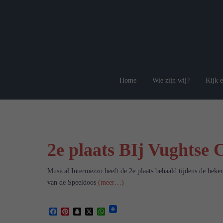
Spring
naar
inhoud
Musical
Home
Wie zijn wij?
Kijk e
Intermezzo
2e plaats BIj Vughtse C
Musical Intermezzo heeft de 2e plaats behaald tijdens de beke
van de Speeldoos
(meer…)
Facebook
Pinterest
Snapchat
X
WhatsApp