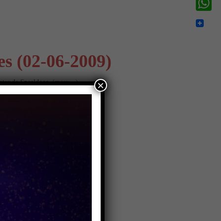
WhatsA
s (02-06-2009)
ater de Speeldoos.
(meer…)
×
4-2009)
 9 andere organisaties.
(meer…)