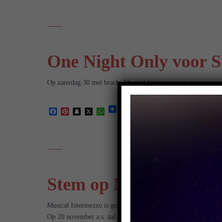
One Night Only voor S
Op zaterdag 30 mei bracht Musical Intermezzo op speciaal ve
Facebook
Pinterest
Snapchat
X
WhatsApp
Stem op MI voor Vughts
Musical Intermezzo is genomineerd voor de Vughtse Culturele
Op 20 november a.s. zal voor de 9e keer deze Vughtse Cultuu