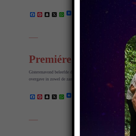
Facebook
Pinterest
Snapchat
X
WhatsApp
Premiére Ware Helden 
Gisterenavond beleefde de jubileumproductie van Musical Inte
overgave in zowel de zang als het acteerwerk, stortte in hun n
Facebook
Pinterest
Snapchat
X
WhatsApp