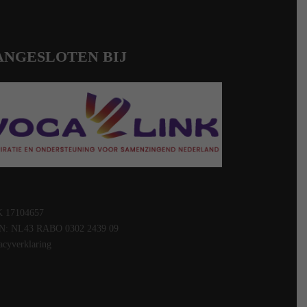
ANGESLOTEN BIJ
 17104657
N: NL43 RABO 0302 2439 09
acyverklaring