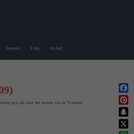
Sponsors
Links
Archief
09)
Faceboo
urele prijs die door het bestuur van de Vrienden
Pinterest
Snapchat
X