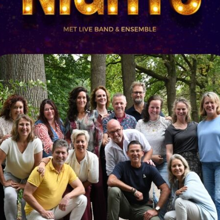
groot succes! (28-03-2009)
rmezzo haar première in Theater de Speeldoos te Vught. Een bijna uitverkocht 
ieuwste productie.
(meer…)