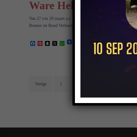
Ware Helden jubileump
Van 27 t/m 29 maart a.s. speelt Musical Intermezzo hun jubil
Bremer en Ruud Verkoeijen.
(meer…)
Facebook
Pinterest
Snapchat
X
WhatsApp
Berichten
paginering
Vorige
1
…
20
21