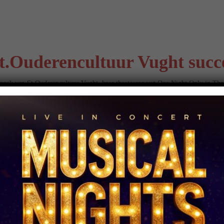
t.Ouderencultuur Vught succe
rzoek van St.Ouderencultuur Vught, haar theaterconcert One Night Only in The
e Culturele Prijs 2009 (04-0
 Prijs 2009.
rprijs worden uitgereikt. Musical Intermezzo is ook genomineerd samen met nog