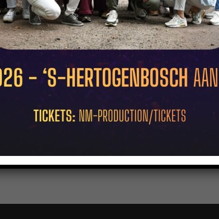
roductie (31-01-2009)
eum productie Ware Helden. Een gloednieuw en volledige orginele muziektheate