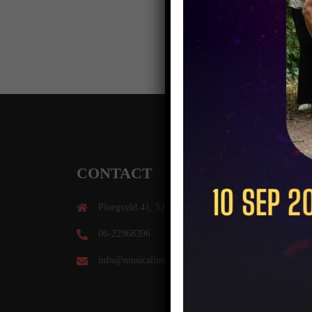
CONTACT
Ploegveld 41, 5261 GD Vught
06-22968396
info@musicalintermezzo.nl