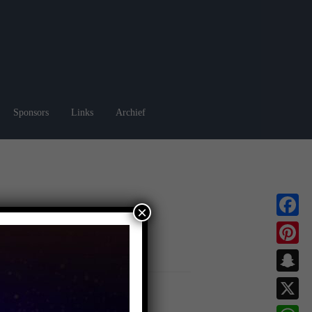
Sponsors
Links
Archief
×
Faceboo
Pinterest
Snapchat
X