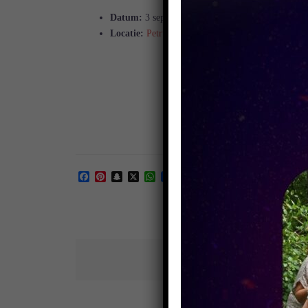
Datum:
3 september 2026 20:30
–
21:30
Locatie:
Petruskerk
Facebook
Pinterest
Snapchat
X
WhatsApp
Berichtnavigatie