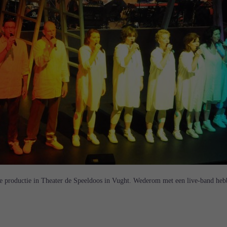
0e productie in Theater de Speeldoos in Vught. Wederom met een live-band heb