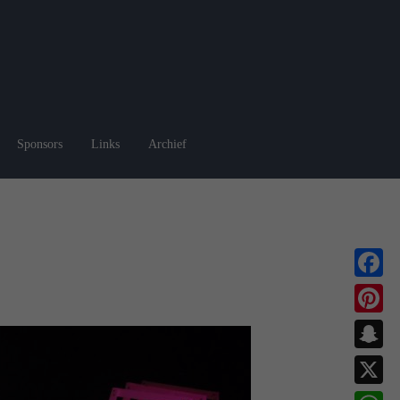
Sponsors
Links
Archief
Faceboo
Pinterest
Snapchat
X