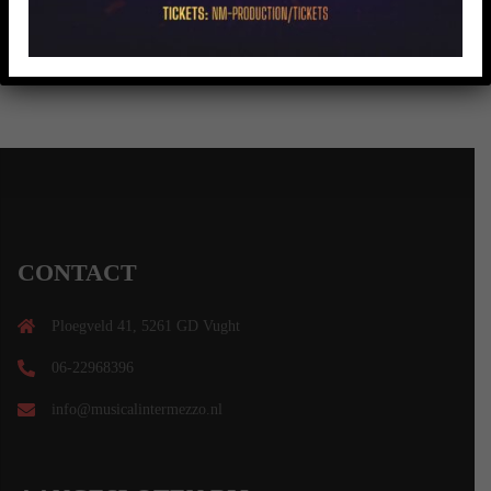
CONTACT
Ploegveld 41, 5261 GD Vught
06-22968396
info@musicalintermezzo.nl