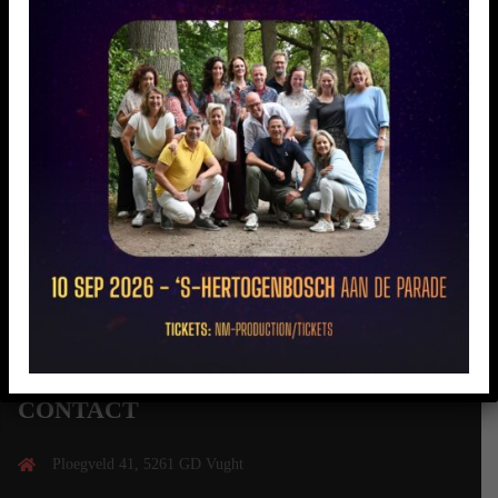
[SHOW AS SLIDESHOW]
CONTACT
Ploegveld 41, 5261 GD Vught