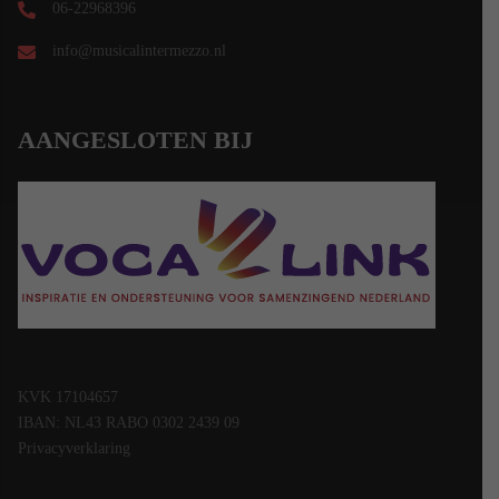
06-22968396
info@musicalintermezzo.nl
AANGESLOTEN BIJ
KVK 17104657
IBAN: NL43 RABO 0302 2439 09
Privacyverklaring