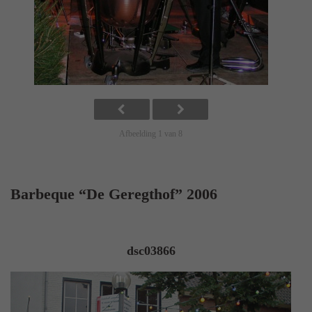
Afbeelding 1 van 8
Barbeque “De Geregthof” 2006
dsc03866