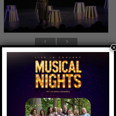
×
Afbeelding 1 van 22
Ware Helden (2009)
(Trudy van der Steeg)
wh-10