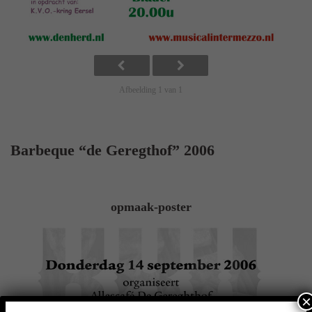
Afbeelding 1 van 1
Barbeque “de Geregthof” 2006
opmaak-poster
×