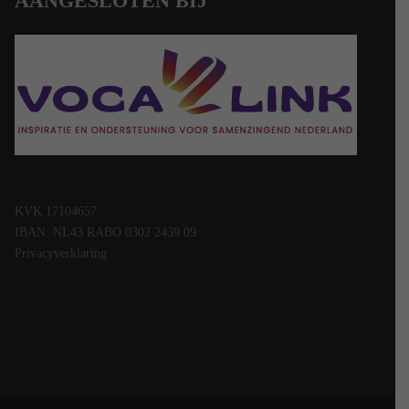
AANGESLOTEN BIJ
KVK 17104657
IBAN: NL43 RABO 0302 2439 09
Privacyverklaring