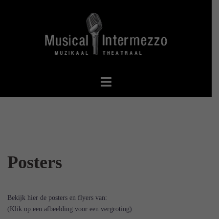
Spring
naar
inhoud
Posters
Bekijk hier de posters en flyers van:
(Klik op een afbeelding voor een vergroting)