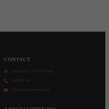
CONTACT
Ploegveld 41, 5261 GD Vught
06-22968396
info@musicalintermezzo.nl