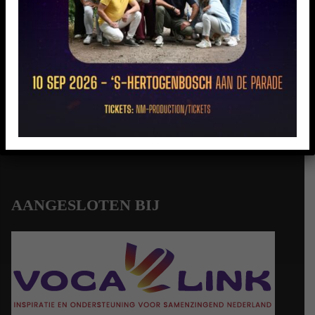
CONTACT
Ploegveld 41, 5261 GD Vught
06-22968396
info@musicalintermezzo.nl
AANGESLOTEN BIJ