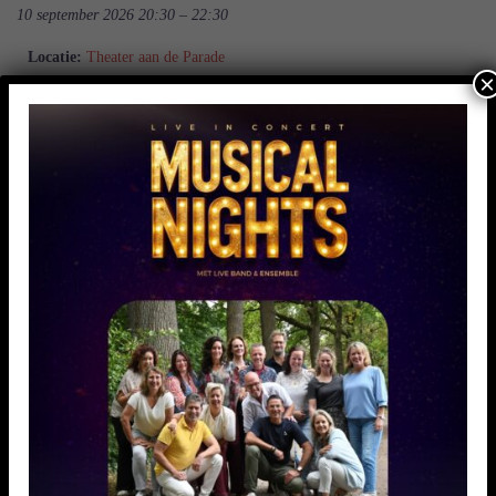
10 september 2026 20:30
–
22:30
Locatie:
Theater aan de Parade
×
Facebook
Pinterest
Snapchat
X
WhatsApp
CONTACT