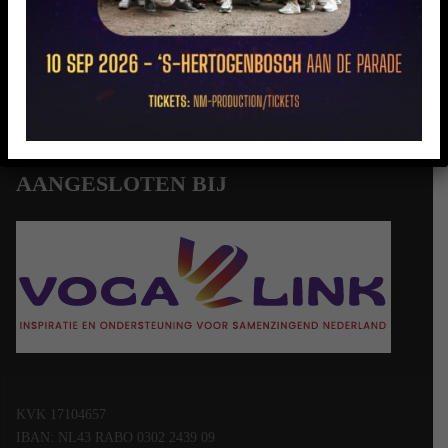
Ploegveld 41, 5261 GD Vught
06-22968396
info@musicalintermezzo.nl
AANGESLOTEN BIJ
KVK 17104657
IBAN: NL43 RABO 0302 2439 09