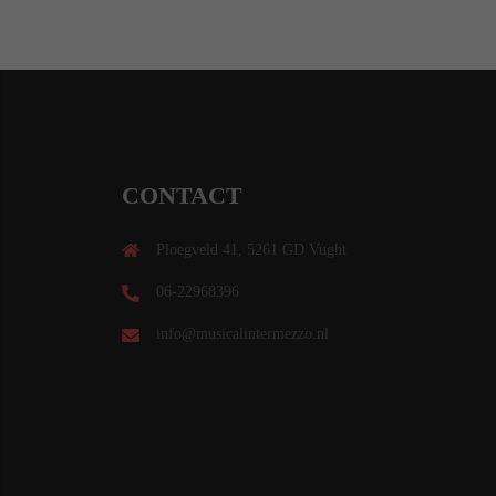
CONTACT
Ploegveld 41, 5261 GD Vught
06-22968396
info@musicalintermezzo.nl