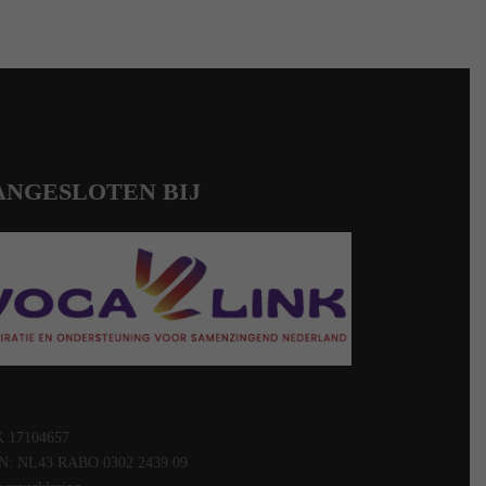
ANGESLOTEN BIJ
 17104657
N: NL43 RABO 0302 2439 09