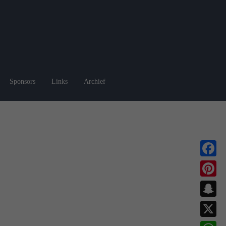
Sponsors
Links
Archief
Faceboo
Pinterest
Snapchat
X