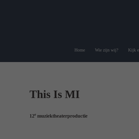
Spring
naar
inhoud
Home
Wie zijn wij?
Kijk e
This Is MI
e
12
muziektheaterproductie